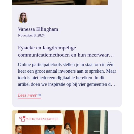
Vanessa Ellingham
November 8, 2024
Fysieke en laagdrempelige
communicatiemethoden en hun meerwaarde
bij participatie
Online participatietools stellen je in staat om in één
keer een groot aantal inwoners aan te spreken. Maar
toch is niet iedereen digitaal te bereiken. In dit
artikel doen we inspiratie op bij vier gemeenten die
ook middelen zoals sms, huisbezoeken en de goede
Lees meer
oude telefoon gebruiken om ervoor te zorgen dat
inwoners op de hoogte blijven en meedoen.
PARTICIPATIESTRATEGIE