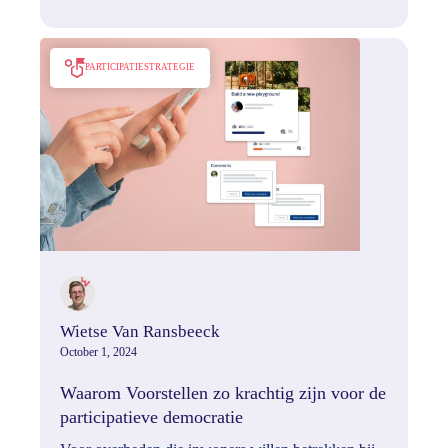
PARTICIPATIESTRATEGIE
Wietse Van Ransbeeck
October 1, 2024
Waarom Voorstellen zo krachtig zijn voor de
participatieve democratie