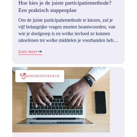
Hoe kies je de juiste participatiemethode?
Een praktisch stappenplan
Om de juiste participatiemethode te kiezen, zul je
vijf belangrijke vragen moeten beantwoorden, van
wie je doelgroep is en welke invloed ze kunnen
uitoefenen tot welke middelen je voorhanden hebt,
waarover je ze wilt betrekken en hoe het proces
Lees meer
eruit ziet. Dit artikel leidt je door elk van deze
stappen om een doeltreffend, inclusief en realistisch
participatietraject uit te tekenen.
PARTICIPATIESTRATEGIE