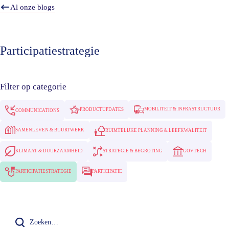
Al onze blogs
Participatiestrategie
Filter op categorie
MOBILITEIT & INFRASTRUCTUUR
PRODUCTUPDATES
COMMUNICATIONS
SAMENLEVEN & BUURTWERK
RUIMTELIJKE PLANNING & LEEFKWALITEIT
STRATEGIE & BEGROTING
KLIMAAT & DUURZAAMHEID
GOVTECH
PARTICIPATIESTRATEGIE
PARTICIPATIE