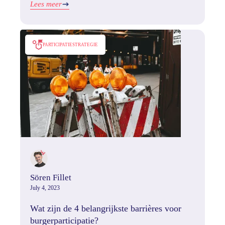
Lees meer
andere kijk. Met een hybride strategie bereik je
betere resultaten en digitale platforms kun je
inzetten om processen en kwaliteit van offline
participatiemomenten te verbeteren.
PARTICIPATIESTRATEGIE
Sören Fillet
July 4, 2023
Wat zijn de 4 belangrijkste barrières voor
burgerparticipatie?