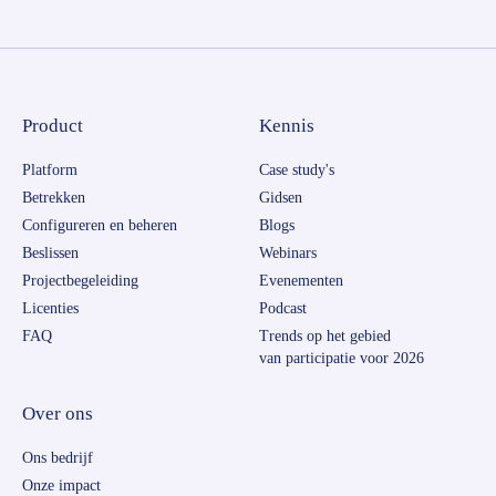
Product
Kennis
Platform
Case study's
Betrekken
Gidsen
Configureren en beheren
Blogs
Beslissen
Webinars
Projectbegeleiding
Evenementen
Licenties
Podcast
FAQ
Trends op het gebied
van participatie voor 2026
Over ons
Ons bedrijf
Onze impact