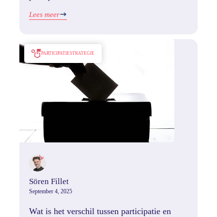
Lees meer
PARTICIPATIESTRATEGIE
Sören Fillet
September 4, 2025
Wat is het verschil tussen participatie en