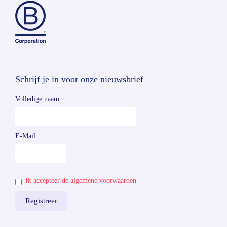
Schrijf je in voor onze nieuwsbrief
Volledige naam
E-Mail
Ik accepteer de algemene voorwaarden