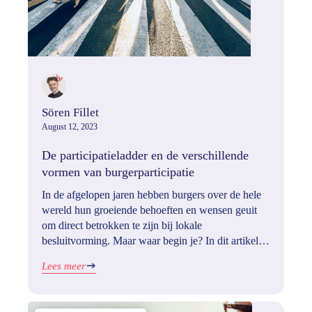
Sören Fillet
August 12, 2023
De participatieladder en de verschillende
vormen van burgerparticipatie
In de afgelopen jaren hebben burgers over de hele
wereld hun groeiende behoeften en wensen geuit
om direct betrokken te zijn bij lokale
besluitvorming. Maar waar begin je? In dit artikel
bespreken we de verschillende niveaus van
Lees meer
burgerparticipatie, en laten we ons daarvoor leiden
door Arnstein’s participatieladder.