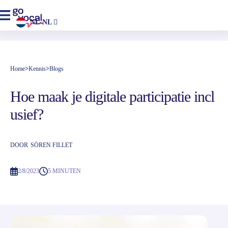
NL-NL
Home
>
Kennis
>
Blogs
Hoe maak je digitale participatie incl
usief?
DOOR
SÖREN FILLET
2/8/2023
5 MINUTEN