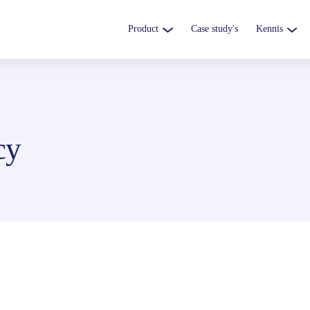
Product
Case study's
Kennis
cy