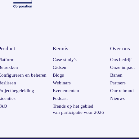
Product
Kennis
Over ons
Platform
Case study's
Ons bedrijf
Betrekken
Gidsen
Onze impact
Configureren en beheren
Blogs
Banen
Beslissen
Webinars
Partners
Projectbegeleiding
Evenementen
Our rebrand
Licenties
Podcast
Nieuws
FAQ
Trends op het gebied
van participatie voor 2026