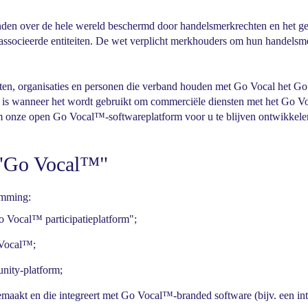
nden over de hele wereld beschermd door handelsmerkrechten en het
associeerde entiteiten. De wet verplicht merkhouders om hun handelsm
jecten, organisaties en personen die verband houden met Go Vocal he
kt is wanneer het wordt gebruikt om commerciële diensten met het Go 
 om onze open Go Vocal™-softwareplatform voor u te blijven ontwikkele
 "Go Vocal™"
emming:
o Vocal™ participatieplatform";
 Vocal™;
nity-platform;
emaakt en die integreert met Go Vocal™-branded software (bijv. een in