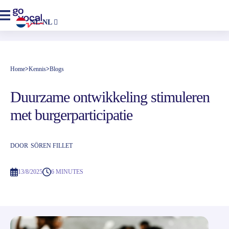
NL-NL
Home
>
Kennis
>
Blogs
Duurzame ontwikkeling stimuleren
met burgerparticipatie
DOOR
SÖREN FILLET
13/8/2025
6 MINUTES