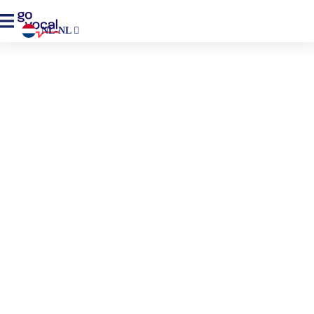
NL-NL
Home
>
Kennis
>
Blogs
Blog
Go Vocal's blog - de hub voor inzichten, advies en de
laatste trends om je te helpen betekenisvolle participatie op
gang te brengen.