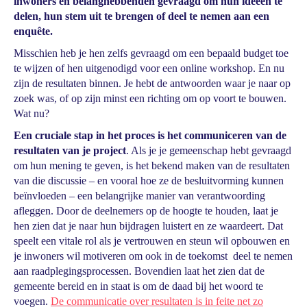
inwoners en belanghebbenden gevraagd om hun ideeën te
delen, hun stem uit te brengen of deel te nemen aan een
enquête.
Misschien heb je hen zelfs gevraagd om een bepaald budget toe
te wijzen of hen uitgenodigd voor een online workshop. En nu
zijn de resultaten binnen. Je hebt de antwoorden waar je naar op
zoek was, of op zijn minst een richting om op voort te bouwen.
Wat nu?
Een cruciale stap in het proces is het communiceren van de
resultaten van je project
. Als je je gemeenschap hebt gevraagd
om hun mening te geven, is het bekend maken van de resultaten
van die discussie – en vooral hoe ze de besluitvorming kunnen
beïnvloeden – een belangrijke manier van verantwoording
afleggen. Door de deelnemers op de hoogte te houden, laat je
hen zien dat je naar hun bijdragen luistert en ze waardeert. Dat
speelt een vitale rol als je vertrouwen en steun wil opbouwen en
je inwoners wil motiveren om ook in de toekomst deel te nemen
aan raadplegingsprocessen. Bovendien laat het zien dat de
gemeente bereid en in staat is om de daad bij het woord te
voegen.
De communicatie over resultaten is in feite net zo