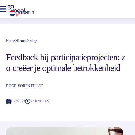
NL-NL
Home
>
Kennis
>
Blogs
Feedback bij participatieprojecten: z
o creëer je optimale betrokkenheid
DOOR
SÖREN FILLET
15/7/2023
5 MINUTES