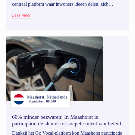
centraal platform waar inwoners ideeën delen, zich
betrokken voelen en het beleid mee vormgeven. Dankzij
Lees meer
Go Vocal bouwden ze aan een sterke, schaalbare
participatiecultuur.
Maashorst, Netherlands
Population:
60,000
60% minder bezwaren: In Maashorst is
participatie de sleutel tot soepele uitrol van beleid
Dankzij het Go Vocal-platform kon Maashorst participatie