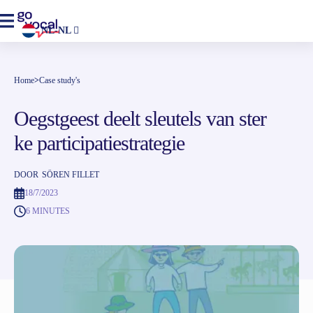
NL-NL
Home
>
Case study's
Oegstgeest deelt sleutels van ster
ke participatiestrategie
DOOR
SÖREN FILLET
18/7/2023
6 MINUTES