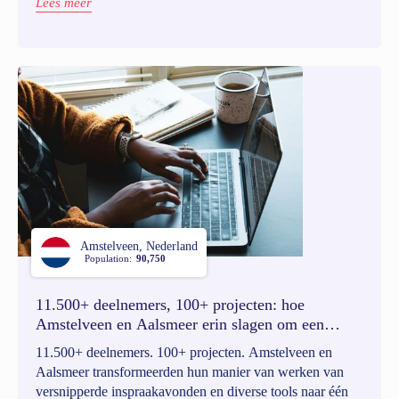
Lees meer
versnipperd en ad hoc verliep, groeide uit tot een
gestructureerde aanpak die participatie zichtbaar,
toegankelijk én schaalbaar maakt.
Amstelveen, Nederland
Population:
90,750
11.500+ deelnemers, 100+ projecten: hoe
Amstelveen en Aalsmeer erin slagen om een
sterke participatiecultuur uit te bouwen
11.500+ deelnemers. 100+ projecten. Amstelveen en
Aalsmeer transformeerden hun manier van werken van
versnipperde inspraakavonden en diverse tools naar één