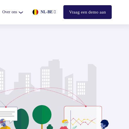
Over ons
NL-BE
Vraag een demo aan