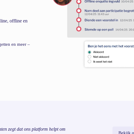
ine, offline en
getten en meer –
nten zegt dat ons platform helpt om
Bekijk o