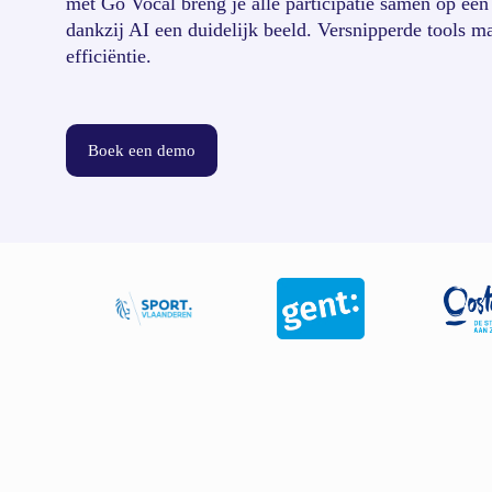
met Go Vocal breng je alle participatie samen op één 
dankzij AI een duidelijk beeld. Versnipperde tools m
efficiëntie.
Boek een demo