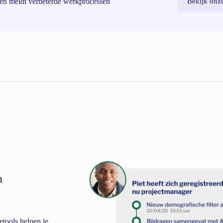
ten meldt verbeterde werkprocessen
Bekijk onze
n
etools helpen je