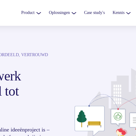
Product
Oplossingen
Case study's
Kennis
OORDEELD, VERTROUWD
werk 
 tot 
line ideeënproject is –