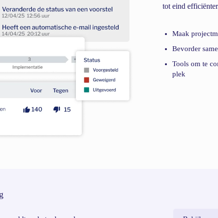
tot eind efficiënte
Maak projectm
Bevorder same
Tools om te c
plek
g