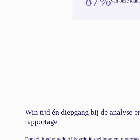
87%
van onze klan
Win tijd én diepgang bij de analyse e
rapportage
Dankzij ingebouwde AI begrijp je snel input en rapportag