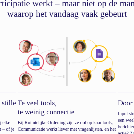
rticipatie werkt – maar niet op de man
waarop het vandaag vaak gebeurt
stille
Te veel tools,
Door 
te weinig connectie
Input st
een wee
j elke
Bij Ruimtelijke Ordening zijn ze dol op kaarttools,
berichte
 – of je
Communicatie werkt liever met vragenlijsten, en het
actie? Z