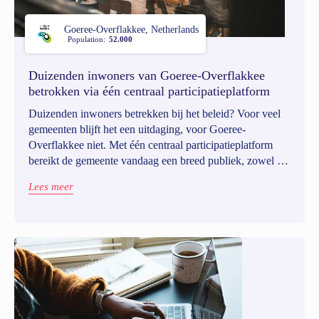
Goeree-Overflakkee, Netherlands
Population:
52.000
Duizenden inwoners van Goeree-Overflakkee
betrokken via één centraal participatieplatform
Duizenden inwoners betrekken bij het beleid? Voor veel
gemeenten blijft het een uitdaging, voor Goeree-
Overflakkee niet. Met één centraal participatieplatform
bereikt de gemeente vandaag een breed publiek, zowel bij
grote beleidsdossiers als bij lokale projecten. Wat ooit
Lees meer
versnipperd en ad hoc verliep, groeide uit tot een
gestructureerde aanpak die participatie zichtbaar,
toegankelijk én schaalbaar maakt.