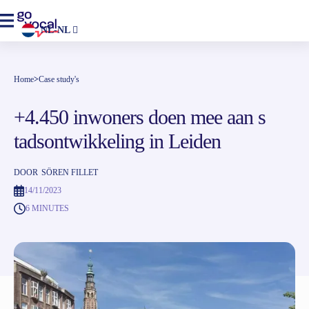
NL-NL
Home
>
Case study's
+4.450 inwoners doen mee aan s
tadsontwikkeling in Leiden
DOOR
SÖREN FILLET
14/11/2023
6 MINUTES