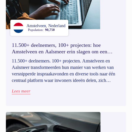
Amstelveen, Nederland
Population:
90,750
11.500+ deelnemers, 100+ projecten: hoe
Amstelveen en Aalsmeer erin slagen om een
sterke participatiecultuur uit te bouwen
11.500+ deelnemers. 100+ projecten. Amstelveen en
Aalsmeer transformeerden hun manier van werken van
versnipperde inspraakavonden en diverse tools naar één
centraal platform waar inwoners ideeën delen, zich
betrokken voelen en het beleid mee vormgeven. Dankzij
Lees meer
Go Vocal bouwden ze aan een sterke, schaalbare
participatiecultuur.