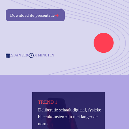
Download de presentatie
22 JAN 2026
30 MINUTEN
TREND 1
Deliberatie schaalt digitaal, fysieke
bijeenkomsten zijn niet langer de
norm