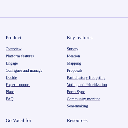
Product
Key features
Overview
Survey
Platform features
Ideation
Engage
Mapping
Configure and manage
Proposals
Decide
Participatory Budgeting
Expert support
Voting and Prioritization
Plans
Form Sync
FAQ
Community monitor
Sensemaking
Go Vocal for
Resources