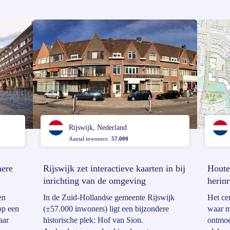
komst?
Vocal-platform via trainingen en de
aandra
r
‘participatiegarage’.
met de
gt uit
partici
Rijswijk, Nederland
Aantal inwoners:
57.000
nere
Rijswijk zet interactieve kaarten in bij
Houte
inrichting van de omgeving
herin
en
In de Zuid-Hollandse gemeente Rijswijk
Het ce
op een
(±57.000 inwoners) ligt een bijzondere
waar m
aar
historische plek: Hof van Sion.
ontmoe