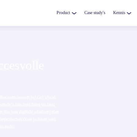
Product
Case study's
Kennis
ccesvolle
ties vertrouwen op Go Vocal
estudy’s om inzichten en best
 die ons digitale platform met
tieprojecten door te leren van
sionals.