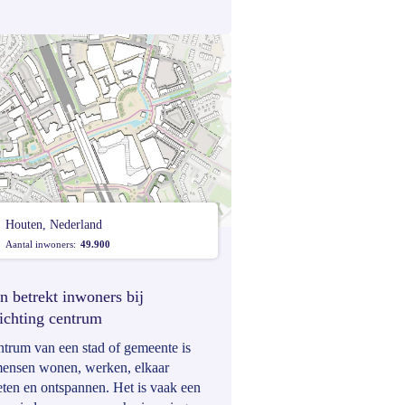
gen. Maar hoe gaat de organisatie om
ze en andere vormen van bottom-up
patie?
Houten, Nederland
Aantal inwoners:
49.900
n betrekt inwoners bij
richting centrum
ntrum van een stad of gemeente is
ensen wonen, werken, elkaar
ten en ontspannen. Het is vaak een