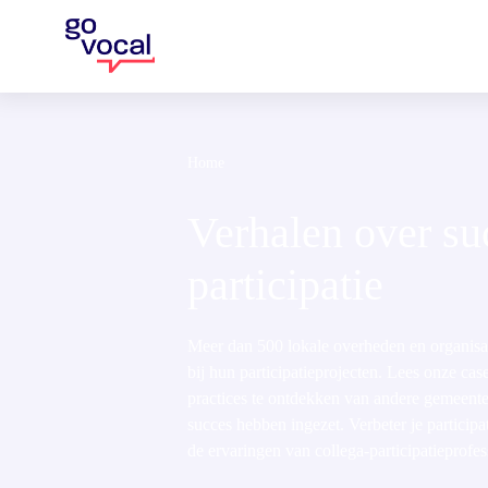
Home
Verhalen over su
participatie
Meer dan 500 lokale overheden en organisa
bij hun participatieprojecten. Lees onze cas
practices te ontdekken van andere gemeenten
succes hebben ingezet. Verbeter je participa
de ervaringen van collega-participatieprofes