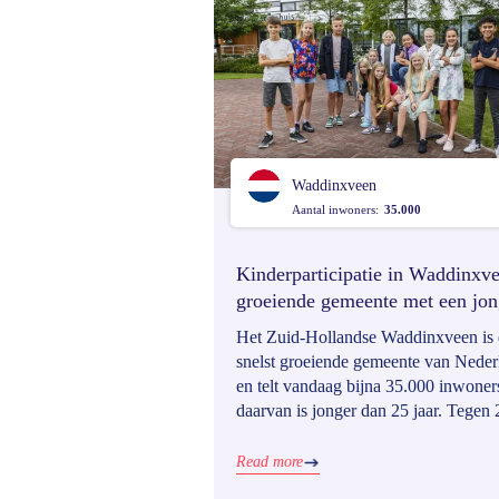
Waddinxveen
Aantal inwoners:
35.000
Kinderparticipatie in Waddinxv
groeiende gemeente met een jo
blik op de toekomst
Het Zuid-Hollandse Waddinxveen is
snelst groeiende gemeente van Neder
en telt vandaag bijna 35.000 inwone
daarvan is jonger dan 25 jaar. Tegen 
dat zelfs 40%. Deze demografische t
stelde de gemeente voor een prangen
Read more
vraag: hoe kunnen we ook de jongst