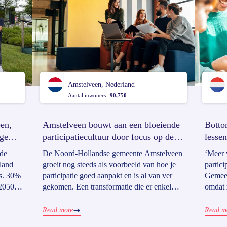
Amstelveen, Nederland
Aantal inwoners:
90,750
een,
Amstelveen bouwt aan een bloeiende
Botto
nge
participatiecultuur door focus op de
lesse
interne organisatie
 de
De Noord-Hollandse gemeente Amstelveen
‘Meer v
land
groeit nog steeds als voorbeeld van hoe je
partici
rs. 30%
participatie goed aanpakt en is al van ver
Gemeen
2050 is
gekomen. Een transformatie die er enkel
omdat z
rend
kon komen door als participatieteam in te
oplever
de
zetten op interne promotie van participatie,
projec
Read more
Read m
en
duidelijke rollen en adoptie van hun Go
kunnen