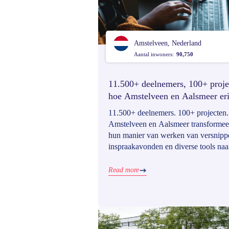
Amstelveen, Nederland
Aantal inwoners:
90,750
11.500+ deelnemers, 100+ proje
hoe Amstelveen en Aalsmeer er
slagen om een sterke
11.500+ deelnemers. 100+ projecten.
participatiecultuur uit te bouwen
Amstelveen en Aalsmeer transforme
hun manier van werken van versnipp
inspraakavonden en diverse tools naa
centraal platform waar inwoners idee
delen, zich betrokken voelen en het b
Read more
mee vormgeven. Dankzij Go Vocal
bouwden ze aan een sterke, schaalba
participatiecultuur.