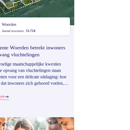
Woerden
Aantal inwoners:
53.724
nte Woerden betrekt inwoners
pvang vluchtelingen
voelige maatschappelijke kwesties
de opvang van vluchtelingen staan
ten voor een delicate uitdaging: hoe
e dat inwoners zich gehoord voelen,
 sommige besluiten al door het
r zijn genomen? De gemeente
ore
n zocht die balans bij de opening
n tijdelijke noodopvang in aanloop
en permanent asielcentrum in 2027.