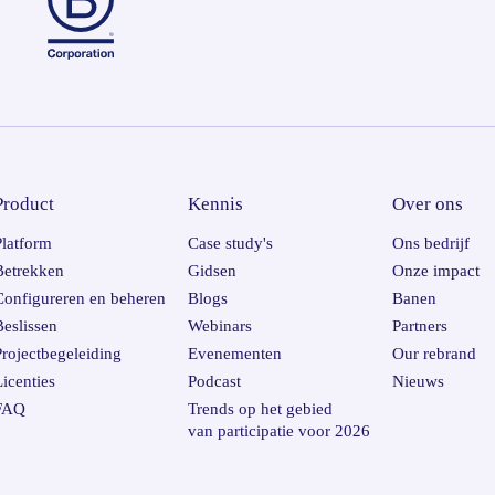
Product
Kennis
Over ons
Platform
Case study's
Ons bedrijf
Betrekken
Gidsen
Onze impact
Configureren en beheren
Blogs
Banen
Beslissen
Webinars
Partners
Projectbegeleiding
Evenementen
Our rebrand
Licenties
Podcast
Nieuws
FAQ
Trends op het gebied
van participatie voor 2026