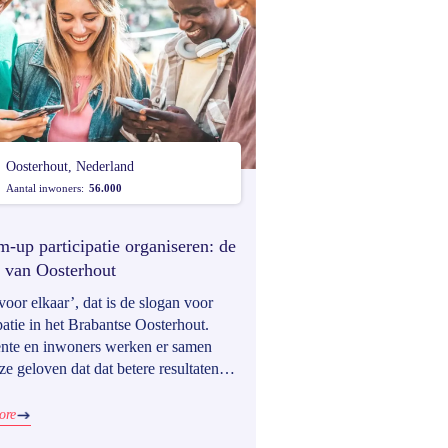
Oosterhout, Nederland
Aantal inwoners:
56.000
m-up participatie organiseren: de
n van Oosterhout
oor elkaar’, dat is de slogan voor
patie in het Brabantse Oosterhout.
te en inwoners werken er samen
e geloven dat dat betere resultaten
t. Naast de participatietrajecten die
tleiders van de gemeente lanceren,
ore
 ook inwoners zelfs initiatieven