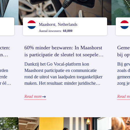
Maashorst, Netherlands
Aantal inwoners:
60,000
cten:
60% minder bezwaren: In Maashorst
Gemee
in
is participatie de sleutel tot soepele
bij o
uitrol van beleid
Dankzij het Go Vocal-platform kon
Bij ge
erden
Maashorst participatie en communicatie
zoals 
erde
rond de uitrol van laadpalen toegankelijker
gemeen
r één
maken. Het resultaat: minder juridische
zorg j
ën
procedures en vertragingen.
terwijl
eleid
bestuu
Read more
Read m
Woerde
re
van ee
naar e