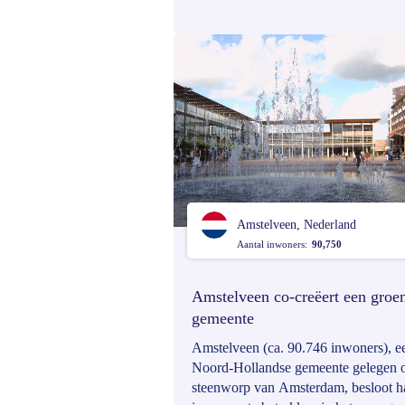
betrekken bij beslissingen en de toe
Esther van Ellinkhuizen, medewerke
kabinetszaken en kinderparticipatie, le
hoe ze dat doet.
Amstelveen, Nederland
Aantal inwoners:
90,750
Amstelveen co-creëert een groe
gemeente
Amstelveen (ca. 90.746 inwoners), e
Noord-Hollandse gemeente gelegen 
steenworp van Amsterdam, besloot h