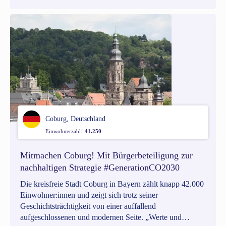
ihnen nicht daran glaubt, die Politik beeinflussen zu
können. Die deutsche Demokratie werde als zu
schwerfällig erlebt, um die Herausforderungen unserer
Zeit zu lösen, heißt es. 86 Prozent der Befragten machen
sich Sorgen um ihre Zukunft.
Coburg, Deutschland
Einwohnerzahl:
41.250
Mitmachen Coburg! Mit Bürgerbeteiligung zur
nachhaltigen Strategie #GenerationCO2030
Die kreisfreie Stadt Coburg in Bayern zählt knapp 42.000
Einwohner:innen und zeigt sich trotz seiner
Geschichtsträchtigkeit von einer auffallend
aufgeschlossenen und modernen Seite. „Werte und