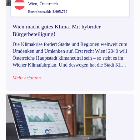
Wien, Österreich
Einwohnerzahl:
2.005.760
Wien macht gutes Klima. Mit hybrider
Bürgerbeteiligung!
Die Klimakrise fordert Städte und Regionen weltweit zum
Umdenken und Umlenken auf. Erst recht Wien! 2040 will
Österreichs Hauptstadt klimaneutral sein – so steht es im
Wiener Klimafahrplan. Und deswegen hat die Stadt Klima
und Nachhaltigkeit an vorderste Stelle gerückt. Seit 2022
Mehr erfahren
läuft in Wien das inklusive Beteiligungsprojekt „Wiener
Klimateam“. Wiener*innen sind eingeladen, mit ihren
Ideen Wiens Klimazukunft mitzugestalten. Machen wir
uns auf nach Wien und sehen uns an, was das Wiener
Beteiligungsprojekt bereits für Klima und Nachhaltigkeit
erreichen konnte!