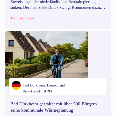
Zuweisungen der niederländischen Zentralregierung
sinken. Der finanzielle Druck zwingt Kommunen dazu,
schwierige Entscheidungen zu treffen: Wo kann gespart
Mehr erfahren
werden? Wo sollte weiterhin investiert werden? Während
viele Kommunen solche Fragen lieber intern und hinter
verschlossenen Türen diskutieren, haben sich die
Kommunen Stede Broec, Enkhuizen und Drechterland für
einen anderen Weg entschieden: Sie binden die Menschen
ein, die von den Entscheidungen am meisten betroffen
sind.
Bad Dürkheim, Deutschland
Einwohnerzahl:
18.790
Bad Dürkheim gestaltet mit über 500 Bürgern
seine kommunale Wärmeplanung