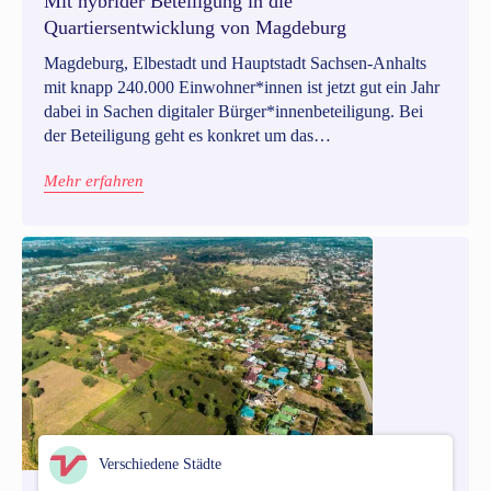
Mit hybrider Beteiligung in die
Quartiersentwicklung von Magdeburg
Magdeburg, Elbestadt und Hauptstadt Sachsen-Anhalts
mit knapp 240.000 Einwohner*innen ist jetzt gut ein Jahr
dabei in Sachen digitaler Bürger*innenbeteiligung. Bei
der Beteiligung geht es konkret um das
Stadtplanungsthema „Zentraler Platz/Elbufer“. Damit ist
Mehr erfahren
der Prämonstratenserberg gemeint - ein Viertel in der
Altstadt. In diesem Prozess sollen die Bürger*innen mit
verschiedenen interaktiven Partizipationsmethoden
eingebunden werden.
Verschiedene Städte