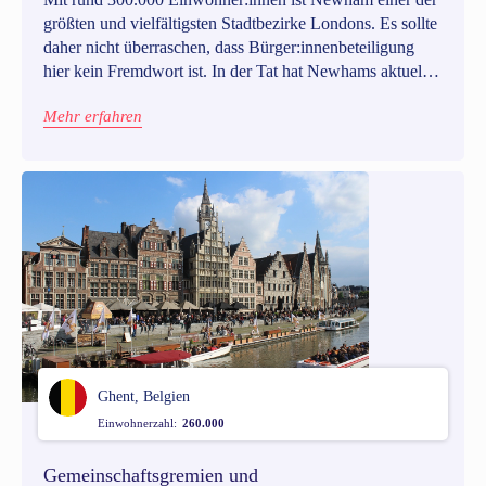
größten und vielfältigsten Stadtbezirke Londons. Es sollte
daher nicht überraschen, dass Bürger:innenbeteiligung
hier kein Fremdwort ist. In der Tat hat Newhams aktuelle
Stadtverwaltung den Themen Beteiligung und
Mehr erfahren
partizipative Demokratie mehr Priorität eingeräumt, u.a.
durch ein spezielles Team für Bürger:innenbeteiligung.
Ghent, Belgien
Einwohnerzahl:
260.000
Gemeinschaftsgremien und