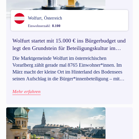
Wolfurt, Österreich
Einwohnerzahl:
8.100
Wolfurt startet mit 15.000 € ins Bürgerbudget und
legt den Grundstein für Beteiligungskultur im
ländlichen Raum
Die Marktgemeinde Wolfurt im österreichischen
Vorarlberg zählt gerade mal 8765 Einwohner*innen. Im
März macht der kleine Ort im Hinterland des Bodensees
seinen Aufschlag in die Bürger*innenbeteiligung – mit
einem partizipativen Haushalt. Und wir haben da so eine
Mehr erfahren
Ahnung: das wird erst der Anfang sein. Die
Marktgemeinde plant, eine lang anhaltende partizipative
Atmosphäre zu schaffen, in der die Wolfurter*innen
mitdenken, mitwirken und mitgestalten.