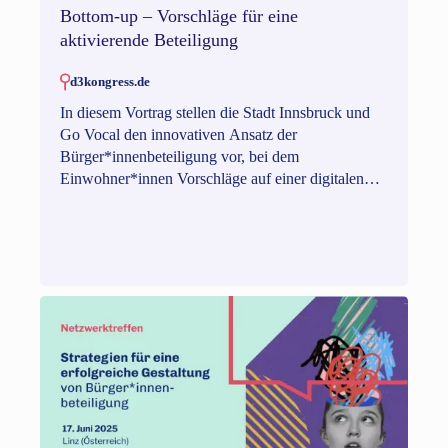
Bottom-up – Vorschläge für eine
aktivierende Beteiligung
d3kongress.de
In diesem Vortrag stellen die Stadt Innsbruck und
Go Vocal den innovativen Ansatz der
Bürger*innenbeteiligung vor, bei dem
Einwohner*innen Vorschläge auf einer digitalen
Plattform einreichen können. Vorschläge, die
innerhalb von 50 Tagen 80 Stimmen erreichen,
werden von der Stadt geprüft. Die Veranstaltung
umfasst eine theoretische Einführung,
Praxisberichte der Stadt Innsbruck nach einem Jahr
und eine offene Diskussion mit den Teilnehmenden.