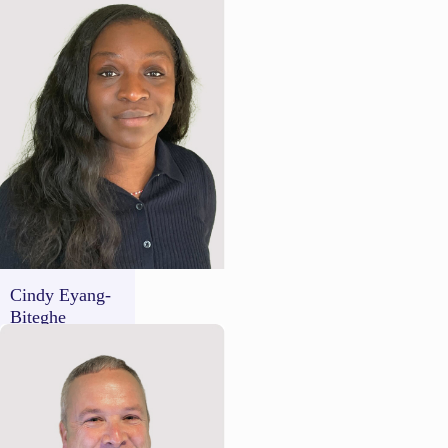
Success Director
LatAm
Cindy Eyang-
Biteghe
Government
Success Manager
France