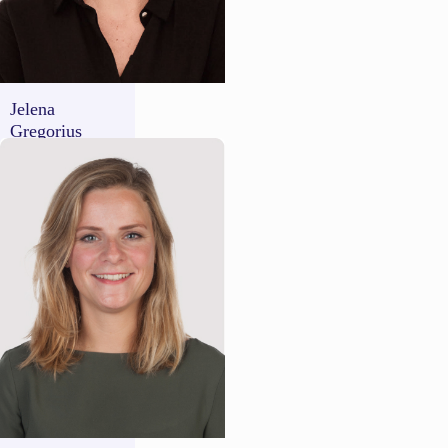
Jelena
Gregorius
Senior
Government
Success Manager
DACH