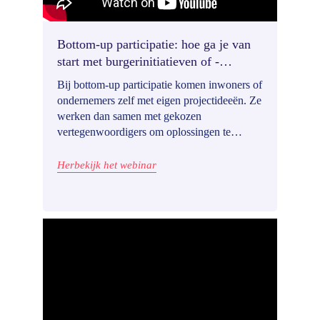
Bottom-up participatie: hoe ga je van
start met burgerinitiatieven of -
voorstellen?
Bij bottom-up participatie komen inwoners of
ondernemers zelf met eigen projectideeën. Ze
werken dan samen met gekozen
vertegenwoordigers om oplossingen te
vinden, actieplannen op te stellen en
projecten uit te voeren. Hoe komen de beste
Herbekijk het webinar
ideeën naar boven drijven? En hoe voorkom
je valse verwachtingen?