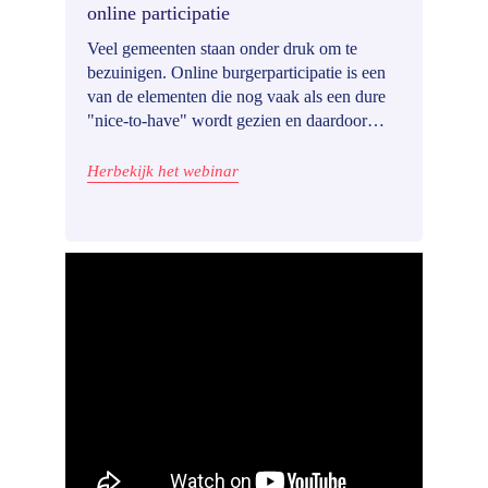
online participatie
Veel gemeenten staan onder druk om te
bezuinigen. Online burgerparticipatie is een
van de elementen die nog vaak als een dure
"nice-to-have" wordt gezien en daardoor
dreigt te worden geschrapt. Nochtans zijn er
tastbare, positieve gevolgen voor je
Herbekijk het webinar
participatieresultaten en op termijn ook de
relatie met inwoners.