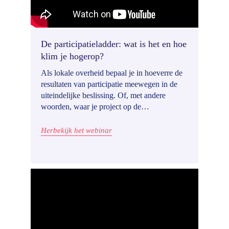
De participatieladder: wat is het en hoe
klim je hogerop?
Als lokale overheid bepaal je in hoeverre de
resultaten van participatie meewegen in de
uiteindelijke beslissing. Of, met andere
woorden, waar je project op de
participatieladder belandt. We bespreken het
kader en hoe je gaandeweg met vertrouwen
Herbekijk het webinar
kunt opklimmen.