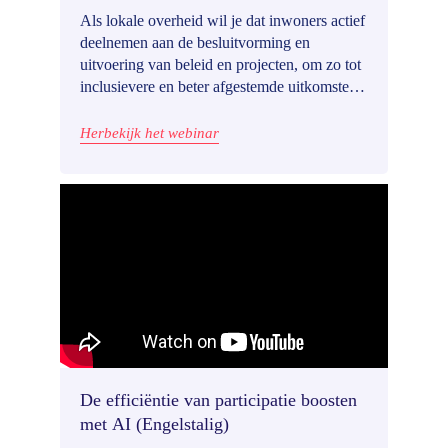
mee te doen
Als lokale overheid wil je dat inwoners actief
deelnemen aan de besluitvorming en
uitvoering van beleid en projecten, om zo tot
inclusievere en beter afgestemde uitkomsten
te komen. De grootste uitdaging: hoe betrek
je een breed en divers publiek?
Herbekijk het webinar
De efficiëntie van participatie boosten
met AI (Engelstalig)