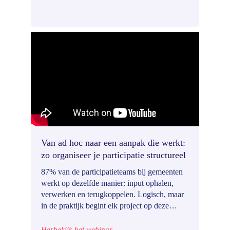
je meteen toepast in je projecten.
Van ad hoc naar een aanpak die werkt:
zo organiseer je participatie structureel
87% van de participatieteams bij gemeenten
werkt op dezelfde manier: input ophalen,
verwerken en terugkoppelen. Logisch, maar
in de praktijk begint elk project op deze
manier vaak weer van nul. Dat kost tijd, zorgt
voor verwarring en maakt het lastig om
Herbekijk het webinar