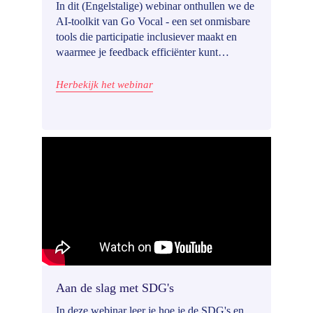
In dit (Engelstalige) webinar onthullen we de
AI-toolkit van Go Vocal - een set onmisbare
tools die participatie inclusiever maakt en
waarmee je feedback efficiënter kunt
analyseren. ‍ De stad Wenen vertelt hoe tests
met onze Sensemaking-module efficiëntere
Herbekijk het webinar
participatie en betere besluitvorming beloven
waar te maken.
Aan de slag met SDG's
In deze webinar leer je hoe je de SDG's en