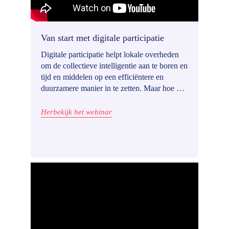
Van start met digitale participatie
Digitale participatie helpt lokale overheden
om de collectieve intelligentie aan te boren en
tijd en middelen op een efficiëntere en
duurzamere manier in te zetten. Maar hoe pak
je dat precies aan? In deze webinar delen het
Nederlandse Den Helder en de Belgische
Herbekijk het webinar
gemeente Zottegem hun ervaringen.