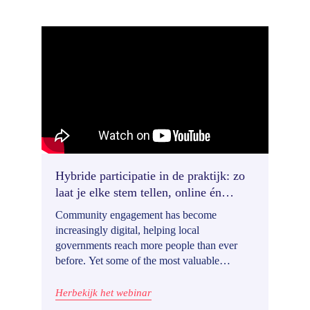
Hybride participatie in de praktijk: zo
laat je elke stem tellen, online én
offline
Community engagement has become
increasingly digital, helping local
governments reach more people than ever
before. Yet some of the most valuable
conversations still happen offline: at
community meetings, through paper surveys,
Herbekijk het webinar
during workshops, or in conversations with