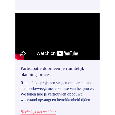
staff in the field.
Participatie doorheen je ruimtelijk
planningsproces
Ruimtelijke projecten vragen om participatie
die meebeweegt met elke fase van het proces.
We tonen hoe je vertrouwen opbouwt,
weerstand opvangt en betrokkenheid tijdens
lange, complexe trajecten stimuleert. Je
ontdekt concrete stappen en voorbeelden die
Herbekijk het webinar