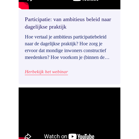
Participatie: van ambitieus beleid naar
dagelijkse praktijk
Hoe vertaal je ambitieus participatiebeleid
naar de dagelijkse praktijk? Hoe zorg je
ervoor dat mondige inwoners constructief
meedenken? Hoe voorkom je (binnen de
Omgevingswet) dat participatie bij ruimtelijke
projecten zorgt voor vertraging terwijl de
Herbekijk het webinar
grote woningnood juist vraagt om
versnelling? En hoe organiseer je participatie
als je interne processen hier nog niet op
aansluiten en je (te) weinig deskundige
capaciteit in huis hebt?