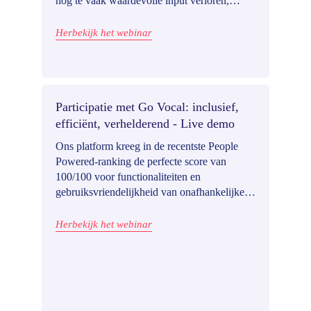
nog te vaak waardevolle input verloren,
vooral bij offline gesprekken. Go Vocal en
Dembrane gaan daarom een partnership aan:
Herbekijk het webinar
samen zorgen we ervoor dat niets van de
nuances tussen de regels verdwijnt én maken
we hybride participatie efficiënter.
Participatie met Go Vocal: inclusief,
efficiënt, verhelderend - Live demo
Ons platform kreeg in de recentste People
Powered-ranking de perfecte score van
100/100 voor functionaliteiten en
gebruiksvriendelijkheid van onafhankelijke
participatie-experts – en we weten zeker dat
we ook voor jóuw lokaal bestuur het verschil
Herbekijk het webinar
kunnen maken.