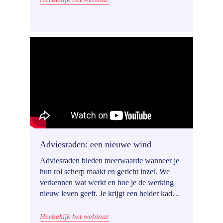
participatie consistent aan te pakken.
Adviesraden: een nieuwe wind
Adviesraden bieden meerwaarde wanneer je
hun rol scherp maakt en gericht inzet. We
verkennen wat werkt en hoe je de werking
nieuw leven geeft. Je krijgt een helder kader
om gedragen adviezen en echte impact te
realiseren.
Herbekijk het webinar