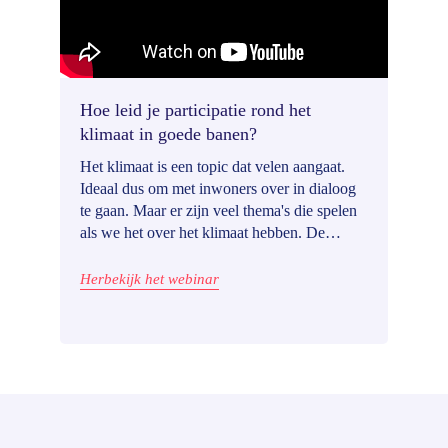
Hoe leid je participatie rond het
klimaat in goede banen?
Het klimaat is een topic dat velen aangaat.
Ideaal dus om met inwoners over in dialoog
te gaan. Maar er zijn veel thema's die spelen
als we het over het klimaat hebben. De
energietransitie, mobiliteit, biodiversiteit,
duurzaamheid ... In dit webinar bespreken we
Herbekijk het webinar
de uitdagingen en mogelijke manieren van
aanpak.