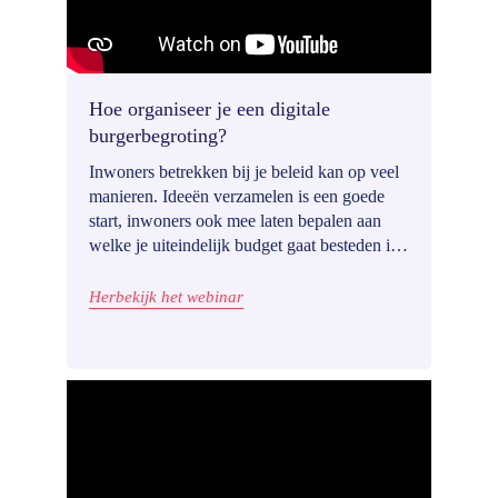
Hoe organiseer je een digitale
burgerbegroting?
Inwoners betrekken bij je beleid kan op veel
manieren. Ideeën verzamelen is een goede
start, inwoners ook mee laten bepalen aan
welke je uiteindelijk budget gaat besteden is
een logische volgende stap. Door inwoners
inspraak te geven met een digitale
Herbekijk het webinar
burgerbegroting ben je zeker dat wat je
uitvoert ook écht in lijn is met de prioriteiten
en behoeften.