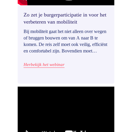
Zo zet je burgerparticipatie in voor het
verbeteren van mobiliteit
Bij mobiliteit gaat het niet alleen over wegen
of bruggen bouwen om van A naar B te
komen. De reis zelf moet ook veilig, efficiënt
en comfortabel zijn. Bovendien moet
iedereen toegang hebben tot mobiliteitsopties,
zodat geen enkele groep of buurt wordt
Herbekijk het webinar
achtergesteld. Maar hoe zet je de mens
centraal?