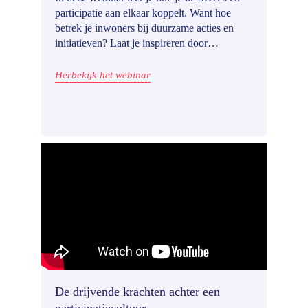
participatie aan elkaar koppelt. Want hoe
betrek je inwoners bij duurzame acties en
initiatieven? Laat je inspireren door
voorbeelden van SDG Nederland en de
Belgische stad Leuven.
Herbekijk het webinar
De drijvende krachten achter een