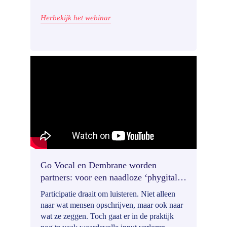
hoe participatie verder de motor kan zijn die
beleid sterker en relevanter maakt.
Herbekijk het webinar
Go Vocal en Dembrane worden
partners: voor een naadloze ‘phygitale’
participatie-ervaring
Participatie draait om luisteren. Niet alleen
naar wat mensen opschrijven, maar ook naar
wat ze zeggen. Toch gaat er in de praktijk