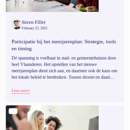
Sören Fillet
February 25, 2025
Participatie bij het meerjarenplan: Strategie, tools
en timing
De spanning is voelbaar in stad- en gemeentehuizen door
heel Vlaanderen. Het opstellen van het nieuwe
meerjarenplan dient zich aan, en daarmee ook de kans om
het lokale beleid te herdenken. Tussen droom en daad
liggen obstakels – maar toch vooral de vraag: hoe pak je
zoiets groots eigenlijk aan? Hoe zorg je ervoor dat je
Lees meer
meerjarenplan meer wordt dan een verplicht
beleidsdocument? Dat het uitgroeit tot een gedragen
gezamelijke visie voor de toekomst van je stad of
gemeente?