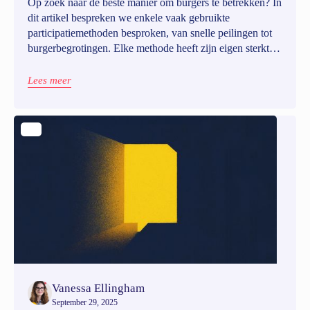
Op zoek naar de beste manier om burgers te betrekken? In
dit artikel bespreken we enkele vaak gebruikte
participatiemethoden besproken, van snelle peilingen tot
burgerbegrotingen. Elke methode heeft zijn eigen sterktes,
beperkingen en ideale toepassingen, dus het is belangrijk
om de juiste te kiezen.
Lees meer
Vanessa Ellingham
September 29, 2025