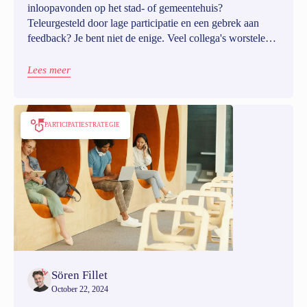
inloopavonden op het stad- of gemeentehuis?
Teleurgesteld door lage participatie en een gebrek aan
feedback? Je bent niet de enige. Veel collega's worstelen
ermee. Maar zo hoeft het niet te gaan. In dit artikel krijg je
tien best practices om je te helpen de spiraal van lage
Lees meer
participatie te doorbreken en de betrokkenheid te
vergroten.
PARTICIPATIESTRATEGIE
Sören Fillet
October 22, 2024