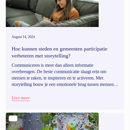
August 14, 2024
Hoe kunnen steden en gemeenten participatie
verbeteren met storytelling?
Communiceren is meer dan alleen informatie
overbrengen. De beste communicatie slaagt erin om
mensen te raken, te inspireren en te activeren. Met
storytelling bouw je een emotionele brug tussen mensen
en projecten en stimuleer je hen om zelf in actie te komen.
Tegelijk is transparantie een belangrijke factor. Een goede
Lees meer
combinatie maakt van informatie een krachtige tool die
mensen aanzet tot participatie.