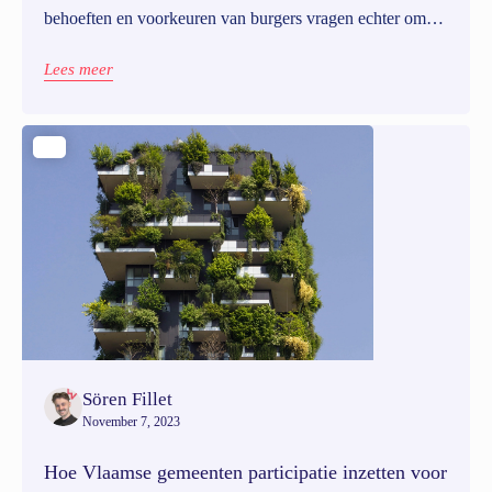
behoeften en voorkeuren van burgers vragen echter om
een andere kijk. Met een hybride strategie bereik je betere
resultaten en digitale platforms kun je inzetten om
Lees meer
processen en kwaliteit van offline participatiemomenten te
verbeteren.
Sören Fillet
November 7, 2023
Hoe Vlaamse gemeenten participatie inzetten voor