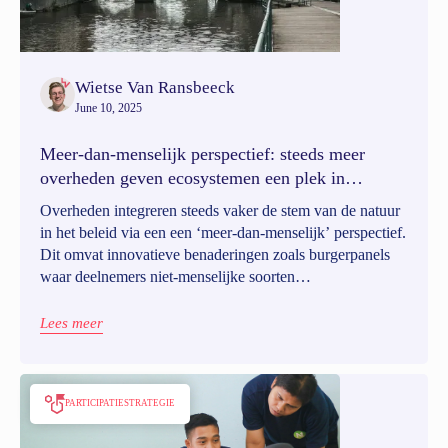
Wietse Van Ransbeeck
June 10, 2025
Meer-dan-menselijk perspectief: steeds meer
overheden geven ecosystemen een plek in
participatie
Overheden integreren steeds vaker de stem van de natuur
in het beleid via een een ‘meer-dan-menselijk’ perspectief.
Dit omvat innovatieve benaderingen zoals burgerpanels
waar deelnemers niet-menselijke soorten
vertegenwoordigen, projecten om meningen te
verzamelen over de toekomstige behoeften van dieren, en
Lees meer
het toekennen van rechtspersoonlijkheid aan natuurlijke
entiteiten. Het doel is om de conventionele
machtsverhoudingen in de besluitvorming te verschuiven
PARTICIPATIESTRATEGIE
en duurzamere democratieën te creëren die al het leven op
aarde kunnen beschermen.