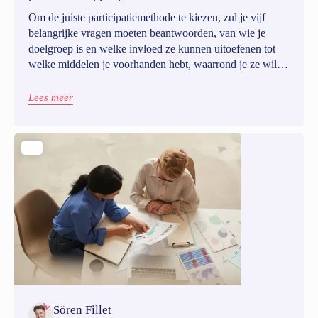
Om de juiste participatiemethode te kiezen, zul je vijf
belangrijke vragen moeten beantwoorden, van wie je
doelgroep is en welke invloed ze kunnen uitoefenen tot
welke middelen je voorhanden hebt, waarrond je ze wilt
betrekken en hoe het proces eruit ziet. Dit artikel leidt je
door elk van deze stappen om je een doeltreffend,
Lees meer
inclusief en realistisch participatietraject uit te tekenen.
Sören Fillet