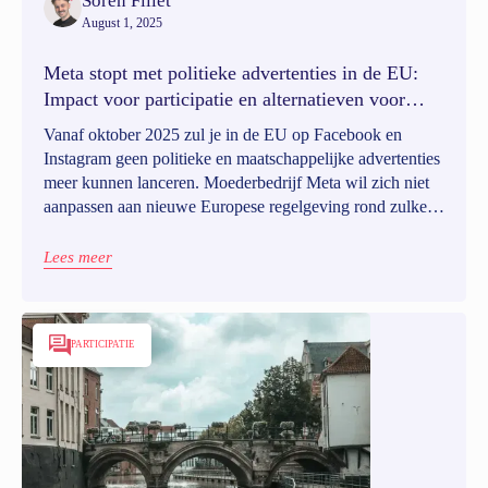
Sören Fillet
August 1, 2025
Meta stopt met politieke advertenties in de EU:
Impact voor participatie en alternatieven voor
lokale besturen
Vanaf oktober 2025 zul je in de EU op Facebook en
Instagram geen politieke en maatschappelijke advertenties
meer kunnen lanceren. Moederbedrijf Meta wil zich niet
aanpassen aan nieuwe Europese regelgeving rond zulke
reclame en zal het daarom niet langer toelaten. Dit raakt
niet alleen verkiezingscampagnes en politieke partijen,
Lees meer
maar ook hoe lokale besturen inwoners bereiken.
PARTICIPATIE