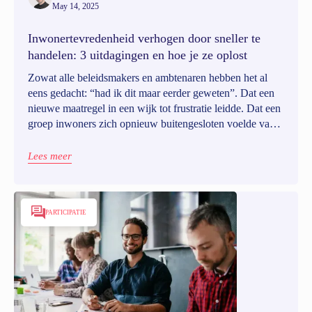
May 14, 2025
Inwonertevredenheid verhogen door sneller te
handelen: 3 uitdagingen en hoe je ze oplost
Zowat alle beleidsmakers en ambtenaren hebben het al
eens gedacht: “had ik dit maar eerder geweten”. Dat een
nieuwe maatregel in een wijk tot frustratie leidde. Dat een
groep inwoners zich opnieuw buitengesloten voelde van
het besluitvormingsproces. Of dat er iets misliep in de
dienstverlening, lang voor de klacht werd ingediend.
Lees meer
Inwonertevredenheid meten is daarom belangrijk.
PARTICIPATIE