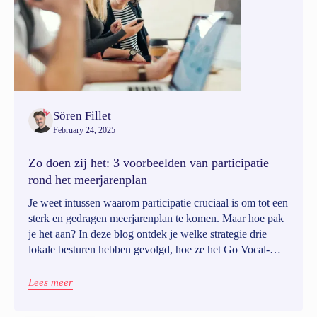
Sören Fillet
February 24, 2025
Zo doen zij het: 3 voorbeelden van participatie
rond het meerjarenplan
Je weet intussen waarom participatie cruciaal is om tot een
sterk en gedragen meerjarenplan te komen. Maar hoe pak
je het aan? In deze blog ontdek je welke strategie drie
lokale besturen hebben gevolgd, hoe ze het Go Vocal-
platform hebben ingezet en welke lessen jij daaruit kunt
meenemen voor je eigen traject.
Lees meer