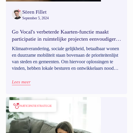
Sören Fillet
September 5, 2024
Go Vocal's verbeterde Kaarten-functie maakt
participatie in ruimtelijke projecten eenvoudiger
en inzichtelijker
Klimaatverandering, sociale gelijkheid, betaalbaar wonen
en duurzame mobiliteit staan bovenaan de prioriteitenlijst
van steden en gemeenten. Om hiervoor oplossingen te
vinden, hebben lokale besturen en ontwikkelaars nood
aan de juiste tools om inwoners op een zinvolle manier te
betrekken. Daarom hebben we onze Kaarten-functie een
Lees meer
flinke upgrade gegeven. Het is nu een nog uitgebreidere
toolbox om de collectieve intelligentie te benutten en zo
samen problemen op te lossen.
PARTICIPATIESTRATEGIE