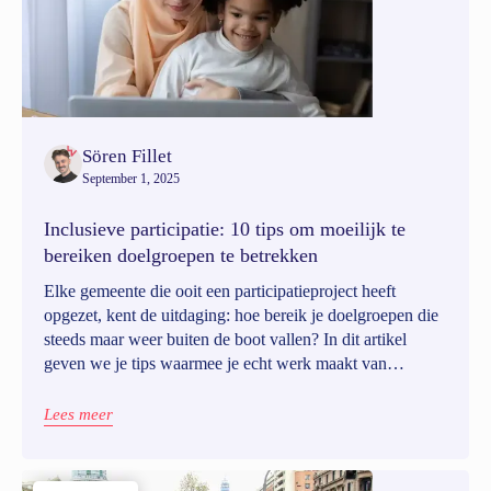
Sören Fillet
September 1, 2025
Inclusieve participatie: 10 tips om moeilijk te
bereiken doelgroepen te betrekken
Elke gemeente die ooit een participatieproject heeft
opgezet, kent de uitdaging: hoe bereik je doelgroepen die
steeds maar weer buiten de boot vallen? In dit artikel
geven we je tips waarmee je echt werk maakt van
inclusieve participatie en zelfs de moeilijkst te bereiken
groepen weet te betrekken.
Lees meer