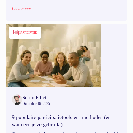
te stroomlijnen, van verbeterde projecttijdlijnen tot een
soepelere navigatie achter de schermen.
Lees meer
PARTICIPATIE
Sören Fillet
December 16, 2025
9 populaire participatietools en -methodes (en
wanneer je ze gebruikt)