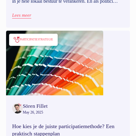
in je hele lokaal bestuur te verankeren. En als politici
meedoen, kunnen burgers daadwerkelijk betrokken
worden bij projecten die bovenaan hun agenda staan.
Lees meer
Draagvlak maakt het je werk dus niet alleen makkelijker;
het is essentieel voor duurzame participatie.
PARTICIPATIESTRATEGIE
Sören Fillet
May 26, 2025
Hoe kies je de juiste participatiemethode? Een
praktisch stappenplan