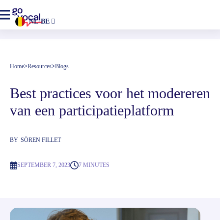
NL-BE
Home
>
Resources
>
Blogs
Best practices voor het modereren 
van een participatieplatform
BY
SÖREN FILLET
SEPTEMBER 7, 2023
7 MINUTES