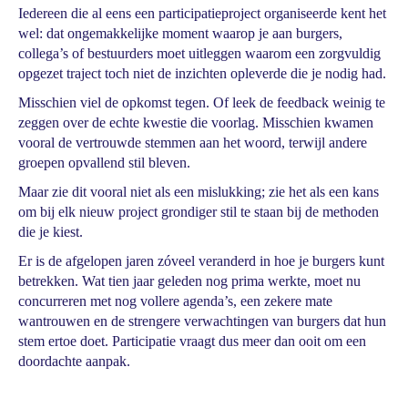
Iedereen die al eens een participatieproject organiseerde kent het
wel: dat ongemakkelijke moment waarop je aan burgers,
collega’s of bestuurders moet uitleggen waarom een zorgvuldig
opgezet traject toch niet de inzichten opleverde die je nodig had.
Misschien viel de opkomst tegen. Of leek de feedback weinig te
zeggen over de echte kwestie die voorlag. Misschien kwamen
vooral de vertrouwde stemmen aan het woord, terwijl andere
groepen opvallend stil bleven.
Maar zie dit vooral niet als een mislukking; zie het als een kans
om bij elk nieuw project grondiger stil te staan bij de methoden
die je kiest.
Er is de afgelopen jaren zóveel veranderd in hoe je burgers kunt
betrekken. Wat tien jaar geleden nog prima werkte, moet nu
concurreren met nog vollere agenda’s, een zekere mate
wantrouwen en de strengere verwachtingen van burgers dat hun
stem ertoe doet. Participatie vraagt dus meer dan ooit om een
doordachte aanpak.