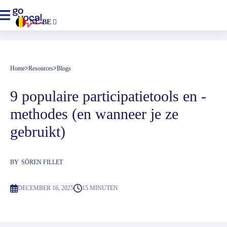
NL-BE
Home
>
Resources
>
Blogs
9 populaire participatietools en -
methodes (en wanneer je ze 
gebruikt)
BY
SÖREN FILLET
DECEMBER 16, 2025
15 MINUTEN