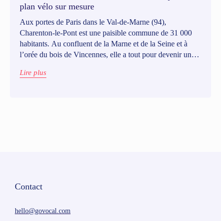
plan vélo sur mesure
Aux portes de Paris dans le Val-de-Marne (94),
Charenton-le-Pont est une paisible commune de 31 000
habitants. Au confluent de la Marne et de la Seine et à
l’orée du bois de Vincennes, elle a tout pour devenir un
haut lieu du vélo et autres mobilités actives. Et quoi de
Lire plus
mieux que de consulter ses usagers pour co-construire un
plan vélo bien huilé ?
Contact
hello@govocal.com