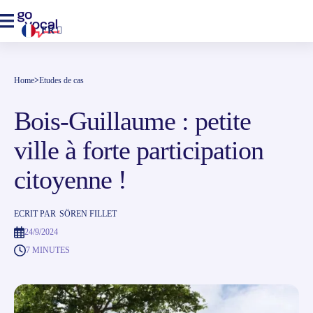
FR
Home
>
Etudes de cas
Bois-Guillaume : petite
ville à forte participation
citoyenne !
ECRIT PAR
SÖREN FILLET
24/9/2024
7 MINUTES