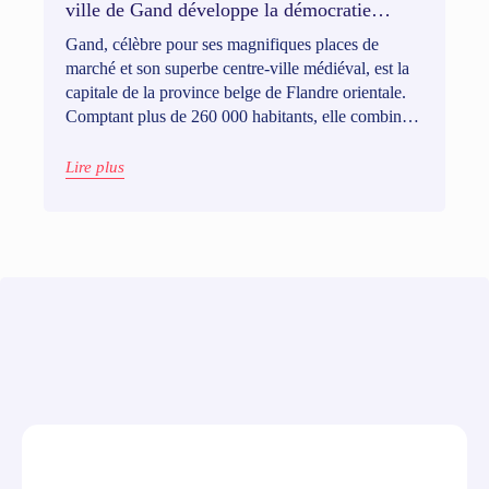
ville de Gand développe la démocratie
hyper-locale
Gand, célèbre pour ses magnifiques places de
marché et son superbe centre-ville médiéval, est la
capitale de la province belge de Flandre orientale.
Comptant plus de 260 000 habitants, elle combine
avec charme l’effervescence des grandes villes à
l’atmosphère chaleureuse des petites villes.
Lire plus