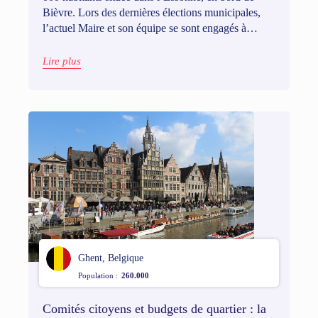
Bièvre. Lors des dernières élections municipales,
l’actuel Maire et son équipe se sont engagés à
insuffler une dynamique plus participative et
inclusive dans la commune, pour que les
Lire plus
Massicoises et Massicois deviennent de véritables
acteurs de leur ville.
Ghent, Belgique
Population :
260.000
Comités citoyens et budgets de quartier : la