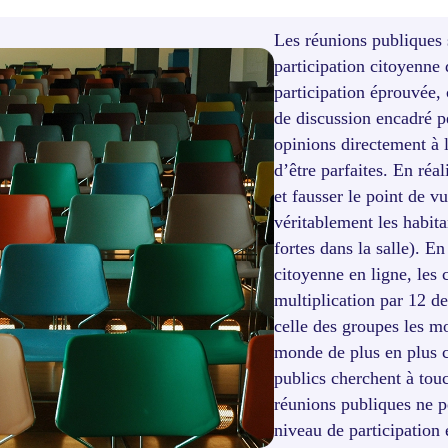
Les réunions publiques 
participation citoyenne 
participation éprouvée,
de discussion encadré p
opinions directement à l
d’être parfaites. En réa
et fausser le point de v
véritablement les habita
fortes dans la salle). E
citoyenne en ligne, les 
multiplication par 12 de
celle des groupes les m
monde de plus en plus c
publics cherchent à touc
réunions publiques ne p
niveau de participation 