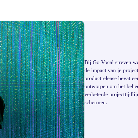
Bij Go Vocal streven w
de impact van je projec
productrelease bevat een
ontworpen om het beheer
verbeterde projecttijdli
schermen.