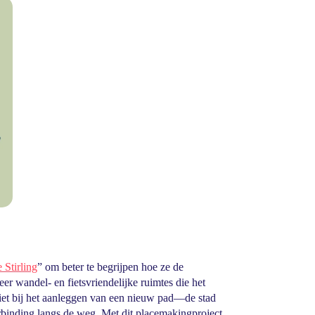
 Stirling
” om beter te begrijpen hoe ze de
er wandel- en fietsvriendelijke ruimtes die het
 niet bij het aanleggen van een nieuw pad—de stad
erbinding langs de weg. Met dit placemakingproject