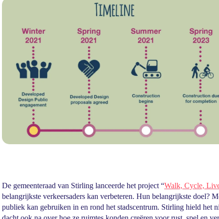
De gemeenteraad van Stirling lanceerde het project “
Walk, Cycle, Live
belangrijkste verkeersaders kan verbeteren. Hun belangrijkste doel? Me
publiek kan gebruiken in en rond het stadscentrum. Stirling hield het
dacht ook na over hoe ze ruimtes konden creëren voor rust, spel en v