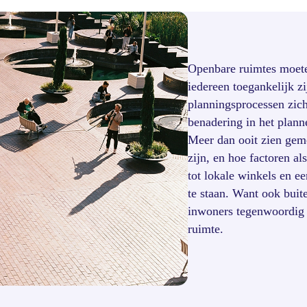
Openbare ruimtes moeten
iedereen toegankelijk z
planningsprocessen zic
benadering in het plan
Meer dan ooit zien geme
zijn, en hoe factoren a
tot lokale winkels en e
te staan. Want ook bui
inwoners tegenwoordig 
ruimte.